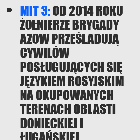
MIT 3:
OD 2014 ROKU
ŻOŁNIERZE BRYGADY
AZOW PRZEŚLADUJĄ
CYWILÓW
POSŁUGUJĄCYCH SIĘ
JĘZYKIEM ROSYJSKIM
NA OKUPOWANYCH
TERENACH OBLASTI
DONIECKIEJ I
ŁUGAŃSKIEJ