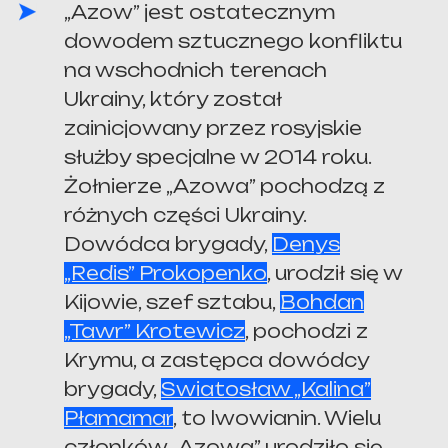
„Azow” jest ostatecznym
dowodem sztucznego konfliktu
na wschodnich terenach
Ukrainy, który został
zainicjowany przez rosyjskie
służby specjalne w 2014 roku.
Żołnierze „Azowa” pochodzą z
różnych części Ukrainy.
Dowódca brygady,
Denys
„Redis” Prokopenko
, urodził się w
Kijowie, szef sztabu,
Bohdan
„Tawr” Krotewicz
, pochodzi z
Krymu, a zastępca dowódcy
brygady,
Swiatosław „Kalina”
Płamamar
, to lwowianin. Wielu
członków „Azowa” urodziło się