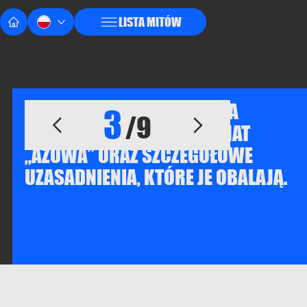
LISTA MITÓW
OTO SZCZEGÓŁOWA ANALIZA
3
/9
GŁÓWNYCH MITÓW NA TEMAT
„AZOWA” ORAZ SZCZEGÓŁOWE
UZASADNIENIA, KTÓRE JE OBALAJĄ.