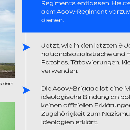
Regiments entlassen. Heute 
dem Asow-Regiment vorzuw
dienen.
Jetzt, wie in den letzten 9 
nationalsozialistische und 
Patches, Tätowierungen, Kle
verwenden.
us dem
Die Asow-Brigade ist eine Mil
ideologische Bindung an pol
keinen offiziellen Erklärung
Zugehörigkeit zum Nazismu
Ideologien erklärt.