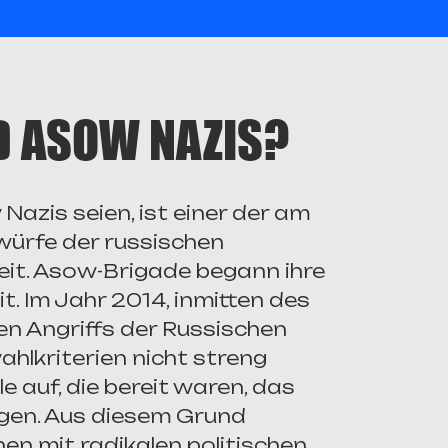
D ASOW NAZIS?
azis seien, ist einer der am
würfe der russischen
it. Asow-Brigade begann ihre
eit. Im Jahr 2014, inmitten des
n Angriffs der Russischen
hlkriterien nicht streng
le auf, die bereit waren, das
igen. Aus diesem Grund
en mit radikalen politischen