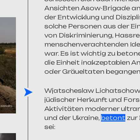
Ansichten Asow-Brigade an
der Entwicklung und Diszipl
solche Personen aus der Ein
von Diskriminierung, Hassr
menschenverachtenden Ideo
war. Es ist wichtig zu beton
die Einheit inakzeptablen A
oder Gräueltaten begangen
Wjatscheslaw Lichatschow, 
jüdischer Herkunft und Fors
Aktivitäten moderner ultra
und der Ukraine,
betont
zur
sei: