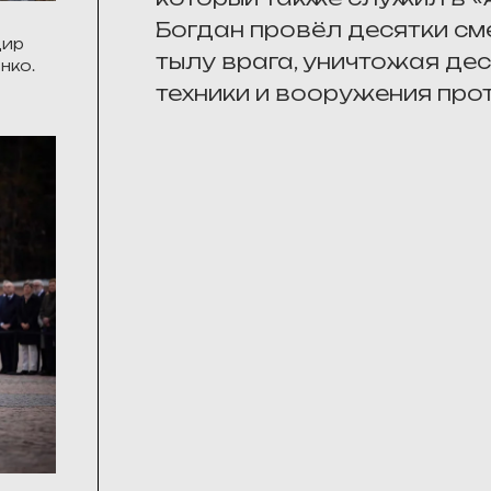
Богдан провёл десятки см
дир
тылу врага, уничтожая дес
нко.
техники и вооружения про