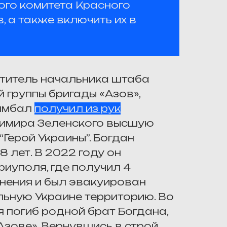
го комитета Красного
 а также включить их в
ститель начальника штаба
 группы бригады «Азов»,
Цымбал
получил из рук
мира Зеленского высшую
Герой Украины”. Богдан
8 лет. В 2022 году он
иуполя, где получил 4
нения и был эвакуирован
ьную Украине территорию. Во
 погиб родной брат Богдана,
зове». Вернувшись в строй,