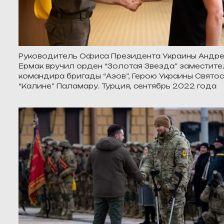
Руководитель Офиса Президента Украины Андр
Ермак вручил орден “Золотая Звезда” заместит
командира бригады “Азов”, Герою Украины Свято
“Калине” Паламару. Турция, сентябрь 2022 года