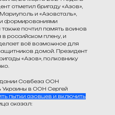
ент отметил бригаду «Азов»,
Мариуполь и «Азовсталь»,
ми формированиями
 также почтил память воинов
 в российском плену, и
 делает всё возможное для
защитников домой. Президент
ригады «Азов», полковнику
ко.
седании Совбеза ООН
 Украины в ООН Сергей
ть пытки азовцев и включить
лица сказал: