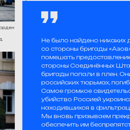
 орден
Не было найдено никаких
од
со стороны бригады «Азов»
помешать предоставлению
стороны Соединённых Шта
бригады попали в плен. Он
российских тюрьмах, погиб
Самое громкое свидетельс
убийство Россией украинс
находившихся в фильтрац
Мы вновь призываем прекр
обеспечить им беспрепятс