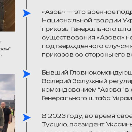
«Азов» — это военное под
Национальной гвардии Укр
приказы Генерального шта
существования «Азова» н
”
подтвержденного случая 
ром”
приказов со стороны его 
ь,
Бывший Главнокомандующ
Валерий Залужный регуля
командованием “Азова” в 
Генерального штаба Украи
В 2023 году, во время св
Турцию, президент Украин