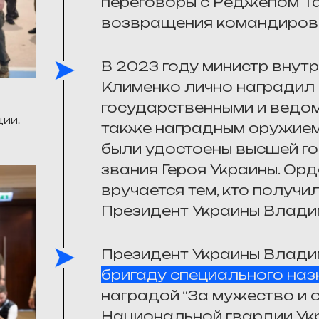
переговоры с Реджепом Т
возвращения командиров “
В 2023 году министр внут
Клименко лично наградил 
государственными и ведом
ции.
также наградным оружием.
были удостоены высшей го
звания Героя Украины. Орд
вручается тем, кто получил
Президент Украины Влади
Президент Украины Влади
бригаду специального наз
наградой “За мужество и о
Национальной гвардии Укр