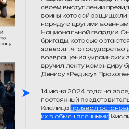
своем выступлении презид
воины которой защищали 
наряду с другими военны
Национальной гвардии. Он
ей
елю
бригады, которые остаются
славу
заверил, что государство
возвращения украинских 
вручил ленту командиру б
Денису «Редису» Прокопен
14 июня 2024 года на за
постоянный представитель
Кислица
призвал останови
их в обмен пленными
. Кис