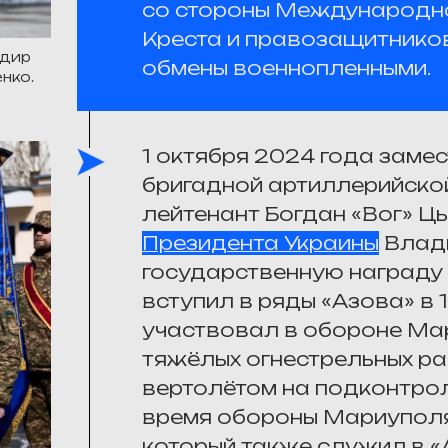
со стороны Международно
Креста и правозащитников,
ндир
обмены военнопленными.
нко.
1 октября 2024 года заме
бригадной артиллерийской
лейтенант Богдан «Вог» 
Президента Украины
Влади
государственную награду “
вступил в ряды «Азова» в 1
участвовал в обороне Мар
тяжёлых огнестрельных ра
вертолётом на подконтрол
время обороны Мариуполя
который также служил в «А