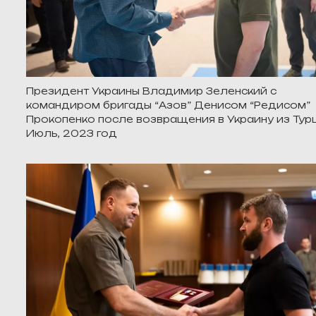
Президент Украины Владимир Зеленский с
командиром бригады “Азов” Денисом “Редисом”
Прокопенко после возвращения в Украину из Тур
Июль, 2023 год