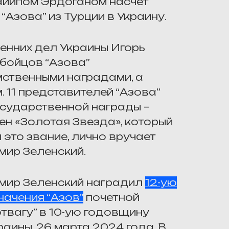
айипом Эрдоганом насчет
Азова” из Турции в Украину.
ренних дел Украины Игорь
бойцов “Азова”
ственными наградами, а
 11 представителей “Азова”
сударственной награды –
ен «Золотая Звезда», который
 это звание, лично вручает
мир Зеленский.
мир Зеленский наградил
12-ую
начения “Азов”
почетной
твагу” в 10-ую годовщину
аины, 26 марта 2024 года. В